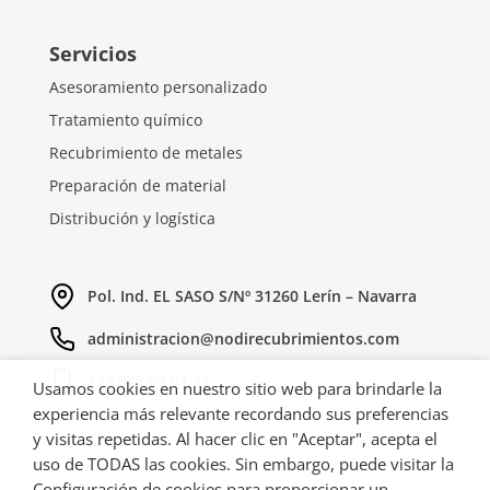
Servicios
Asesoramiento personalizado
Tratamiento químico
Recubrimiento de metales
Preparación de material
Distribución y logística
Pol. Ind. EL SASO S/Nº 31260 Lerín – Navarra
administracion@nodirecubrimientos.com
+34 948 98 01 28
Usamos cookies en nuestro sitio web para brindarle la
experiencia más relevante recordando sus preferencias
y visitas repetidas. Al hacer clic en "Aceptar", acepta el
uso de TODAS las cookies. Sin embargo, puede visitar la
Configuración de cookies para proporcionar un